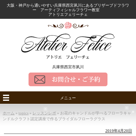
大阪・神戸から通いやすい兵庫県西宮夙川にある
プリザーブドフラワ
ー アーティフィシャルフラワー教室
アトリエフェリーチェ
兵庫県西宮市夙川
メニュー
ホーム
»
topics
»
レッスンレポ
»
お花のキャンドルが学べるフローラキャ
ンドルクラフト認定講座で作るブライダルフローラグラス
2019年4月20日