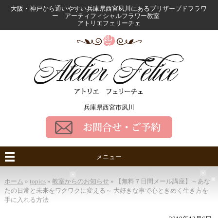
大阪・神戸から通いやすい兵庫県西宮夙川にある
プリザーブドフラワ
ー アーティフィシャルフラワー教室
アトリエフェリーチェ
兵庫県西宮市夙川
メニュー
ホーム
»
topics
»
教室からのお知らせ
»
【無料７日間メール講座】～あな
たの日常と未来をワクワクに変える～ 大好きな事で心ときめく生き方を
手に入れる方法