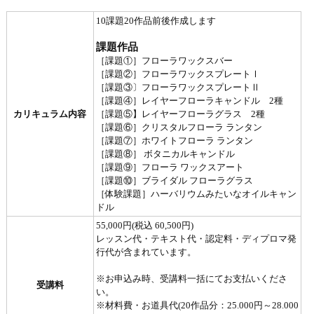
10課題20作品前後作成します
課題作品
［課題①］フローラワックスバー
［課題②］フローラワックスプレートⅠ
［課題③〕フローラワックスプレートⅡ
［課題④］レイヤーフローラキャンドル 2種
カリキュラム内容
［課題⑤】レイヤーフローラグラス 2種
［課題⑥］クリスタルフローラ ランタン
［課題⑦］ホワイトフローラ ランタン
［課題⑧］ ボタニカルキャンドル
［課題⑨］フローラ ワックスアート
［課題⑩］ブライダル フローラグラス
［体験課題］ハーバリウムみたいなオイルキャン
ドル
55,000円(税込 60,500円)
レッスン代・テキスト代・認定料・ディプロマ発
行代が含まれています。
※お申込み時、受講料一括にてお支払いくださ
受講料
い。
※材料費・お道具代(20作品分：25.000円～28.000