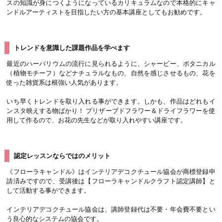
スの知識が身につくようになっているカリキュラムなので本格的にキャ
ンドルアーティストを目指したい方の基本講座としてもお勧めです。
トレンドを意識した課題作品を学べます
最近のハーバリウムの流行に見られるように、シャービー、ボタニカル
（植物モチーフ）などナチュラルなもの、自然を感じさせるもの、花を
使った雑貨系は根強い人気があります。
いち早くトレンドを取り入れる事ができます。しかも、作品はどれもイ
ンスタ映えする物ばかり！ プリザーブドフラワー＆ドライフラワーを使
用して作るので、お花の先生などが取り入れやすい講座です。
認定レッスンならではのメリット
《フローラキャンドル》はインテリアデコクチュール協会が商標登録申
請済みですので、受講後は【フローラキャンドルクラフト認定講師】と
して活動する事ができます。
インテリアデコクチュール協会は、講師登録代は不要・年会費不要とい
う良心的なシステムの協会です。