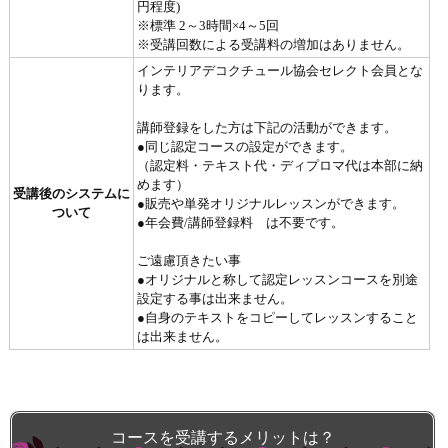
円程度)
※標準 2～3時間×4～5回
※受講回数による受講料の増加はありません。
インテリアデコクチュール協会セレクト会員とな
ります。
講師登録をした方は下記の活動ができます。
●同じ認定コースの設定ができます。
（認定料・テキスト代・ディプロマ代は本部に納
めます）
受講後のシステムに
●販売や単発オリジナルレッスンができます。
ついて
●年会費/講師登録料 は不要です。
ご遠慮頂きたい事
●オリジナルと称して認定レッスンコースを別途
設定する事は出来ません。
●自身のテキストをコピーしてレッスンすること
は出来ません。
コースを受講するメリットは？