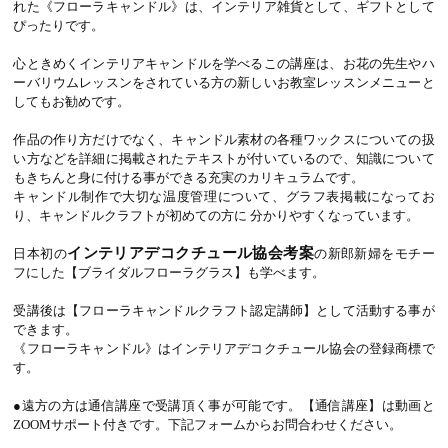
れた《フローラキャンドル》は、インテリア雑貨として、ギフトとして
ぴったりです。
心ときめくインテリアキャンドルを学べるこの講座は、お花の先生やハ
ーバリウムレッスンをされている方の新しいお教室レッスンメニューと
してもお勧めです。
作品の作り方だけでなく、キャンドル素材の各種ワックスについての扱
い方などを詳細に掲載されたテキストが付いているので、知識について
もきちんと身に付ける事ができる充実のカリキュラムです。
キャンドル制作で大切な温度管理について、グラフ表掲載になってお
り、キャンドルクラフトが初めての方に 分かりやすくなっています。
インテリアデコクチュール協会考案
日本初の
の新郎新婦をモチー
フにした【ブライダルフローラグラス】も学べます。
受講後は【フローラキャンドルクラフト認定講師】として活動する事が
できます。
《フローラキャンドル》はインテリアデコクチュール協会の登録商標で
す。
●遠方の方は通信講座で受講頂く事が可能です。【通信講座】は動画と
ZOOMサポート付きです。下記フォームからお問合わせください。