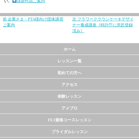
い。
課題作品ご案内
前
企業さま・PTA様向け団体講習
次
フラワークラウンケーキデザイ
ご案内
ナー養成講座《特許庁に意匠登録
済み》
ホーム
レッスン一覧
初めての方へ
アクセス
体験レッスン
アメブロ
FEJ資格コースレッスン
ブライダルレッスン