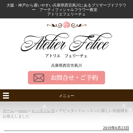
大阪・神戸から通いやすい兵庫県西宮夙川にある
プリザーブドフラワ
ー アーティフィシャルフラワー教室
アトリエフェリーチェ
兵庫県西宮市夙川
メニュー
ホーム
»
topics
»
レッスンレポ
»
デビュタントレッスンに新しい生徒様を
お迎えしました
2019年6月23日