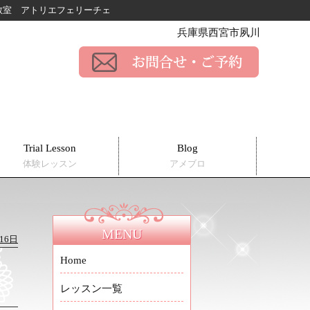
ー教室
アトリエフェリーチェ
兵庫県西宮市夙川
Trial Lesson
Blog
体験レッスン
アメブロ
MENU
16日
Home
リ
レッスン一覧