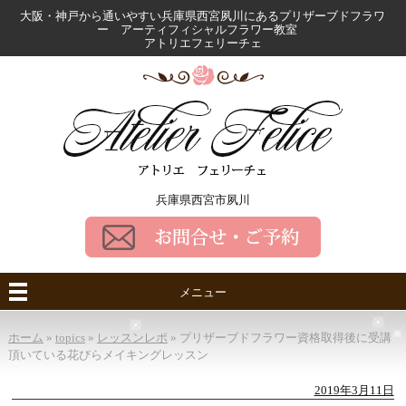
大阪・神戸から通いやすい兵庫県西宮夙川にある
プリザーブドフラワ
ー アーティフィシャルフラワー教室
アトリエフェリーチェ
兵庫県西宮市夙川
メニュー
ホーム
»
topics
»
レッスンレポ
»
プリザーブドフラワー資格取得後に受講
頂いている花びらメイキングレッスン
2019年3月11日