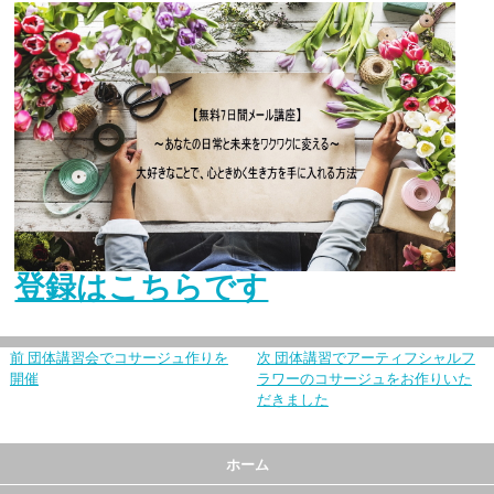
登録はこちらです
前
団体講習会でコサージュ作りを
次
団体講習でアーティフシャルフ
開催
ラワーのコサージュをお作りいた
だきました
ホーム