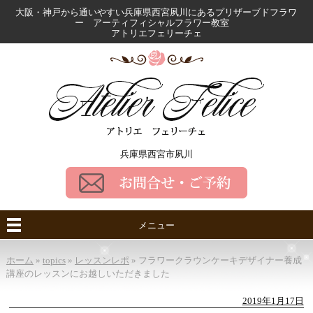
大阪・神戸から通いやすい兵庫県西宮夙川にある
プリザーブドフラワ
ー アーティフィシャルフラワー教室
アトリエフェリーチェ
兵庫県西宮市夙川
メニュー
ホーム
»
topics
»
レッスンレポ
»
フラワークラウンケーキデザイナー養成
講座のレッスンにお越しいただきました
2019年1月17日