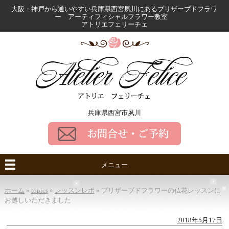
大阪・神戸から通いやすい兵庫県西宮夙川にある
プリザーブドフラワ
ー アーティフィシャルフラワー教室
アトリエフェリーチェ
兵庫県西宮市夙川
メニュー
ホーム
»
topics
»
レッスンレポ
»
プリザーブドフラワーの仏花レッスンに
お越しいただきました
2018年5月17日