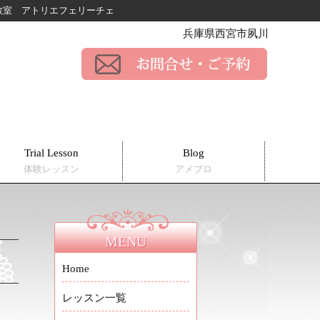
ー教室
アトリエフェリーチェ
兵庫県西宮市夙川
Trial Lesson
Blog
体験レッスン
アメブロ
MENU
Home
レッスン一覧