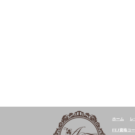
ホーム
レ
FEJ資格コ