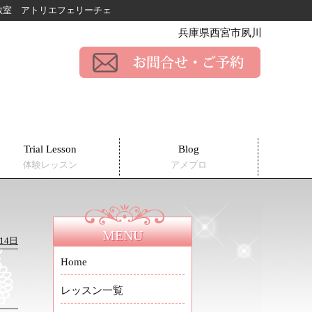
ー教室
アトリエフェリーチェ
兵庫県西宮市夙川
Trial Lesson
Blog
体験レッスン
アメブロ
MENU
月14日
Home
レ
レッスン一覧