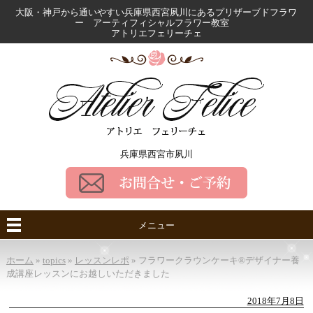
大阪・神戸から通いやすい兵庫県西宮夙川にある
プリザーブドフラワ
ー アーティフィシャルフラワー教室
アトリエフェリーチェ
兵庫県西宮市夙川
メニュー
ホーム
»
topics
»
レッスンレポ
»
フラワークラウンケーキ®デザイナー養
成講座レッスンにお越しいただきました
2018年7月8日