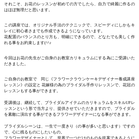
それこそ、お花のレッスンが初めての方でしたら、自力で綺麗に作るの
はほぼ無理だと思います。
この講座では、オリジナル手法のテクニックで、スピーディにしかもキ
レイに初心者さまでも作成できるようになっています。
花配置のバランスのとり方も、明確にできるので、どなたでも美しく作
れる事をお約束します(^^♪
今回はお花の先生がご自身のお教室カリキュラムにする為にご受講いた
だきました。
ご自身のお教室で 同じ《フラワークラウンケーキデザイナー養成講座
レッスン》の設定と 花嫁様の為のブライダル手作りレッスンで、花冠の
レッスンもする事ができます。
受講後は、継続して、ブライダルアイテムのカリキュラムをスキルUPレ
ッスンという形で当方より、提供させていただきますので、ブライダル
を素敵に演出する事ができるフラワーデザイナーになる事ができます。
ブライダルシーンは、一生で一度きり（の事が多いと思います）ですの
で、心に残るものにしたいもの。
フラワーデザイナーとして、世界で一つだけのものを提案できるように