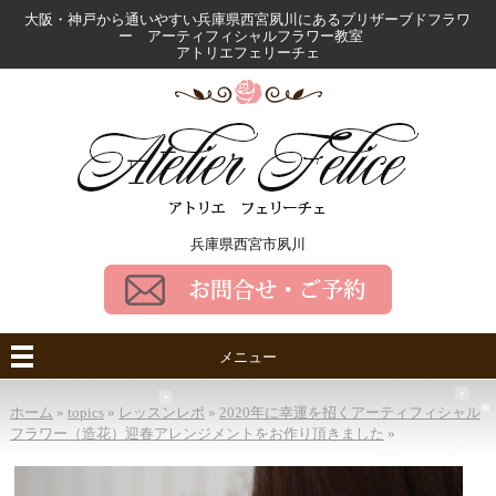
大阪・神戸から通いやすい兵庫県西宮夙川にある
プリザーブドフラワ
ー アーティフィシャルフラワー教室
アトリエフェリーチェ
兵庫県西宮市夙川
メニュー
ホーム
»
topics
»
レッスンレポ
»
2020年に幸運を招くアーティフィシャル
フラワー（造花）迎春アレンジメントをお作り頂きました
»