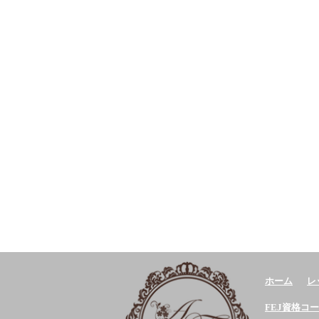
ホーム
レ
FEJ資格コ