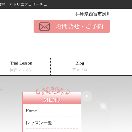
ー教室
アトリエフェリーチェ
兵庫県西宮市夙川
Trial Lesson
Blog
体験レッスン
アメブロ
»
MENU
Home
レッスン一覧