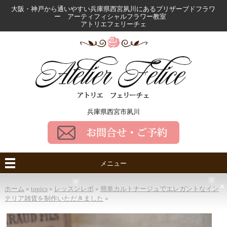
大阪・神戸から通いやすい兵庫県西宮夙川にある
プリザーブドフラワ
ー アーティフィシャルフラワー教室
アトリエフェリーチェ
兵庫県西宮市夙川
メニュー
ホーム
»
topics
»
レッスンレポ
»
簡単カルトナージュでエレガントなイン
テリア雑貨を制作いただきました
»