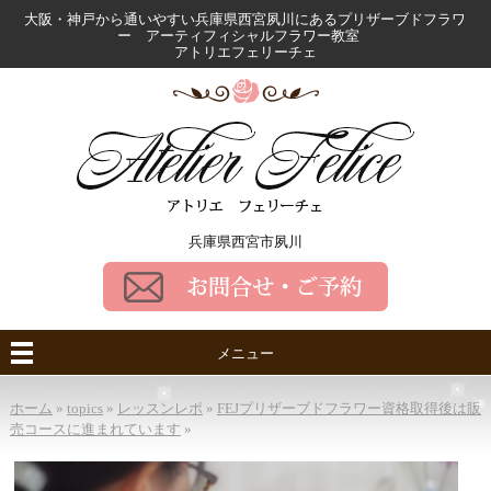
大阪・神戸から通いやすい兵庫県西宮夙川にある
プリザーブドフラワ
ー アーティフィシャルフラワー教室
アトリエフェリーチェ
兵庫県西宮市夙川
メニュー
ホーム
»
topics
»
レッスンレポ
»
FEJプリザーブドフラワー資格取得後は販
売コースに進まれています
»