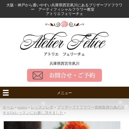
大阪・神戸から通いやすい兵庫県西宮夙川にある
プリザーブドフラワ
ー アーティフィシャルフラワー教室
アトリエフェリーチェ
兵庫県西宮市夙川
メニュー
ホーム
»
topics
»
レッスンレポ
»
プリザーブドフラワー資格取得の為のス
キルUpレッスンにお越し頂きました
»