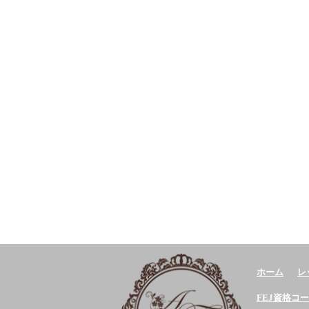
ホーム
レ
FEJ資格コ