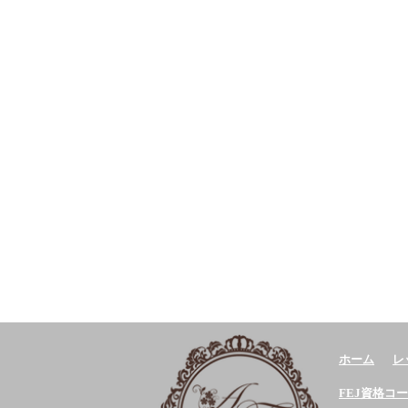
ホーム
レ
FEJ資格コ