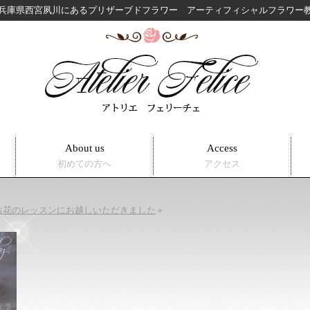
兵庫県西宮夙川にある
プリザーブドフラワー アーティフィシャルフラワ
About us
Access
初めての方へ
アクセス
お花のレッスンにお越しいただきました
»