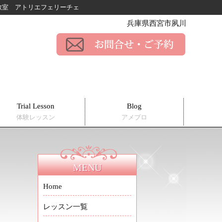
ー教室
アトリエフェリーチェ
兵庫県西宮市夙川
Trial Lesson
Blog
体験レッスン
アメブロ
MENU
Home
レッスン一覧