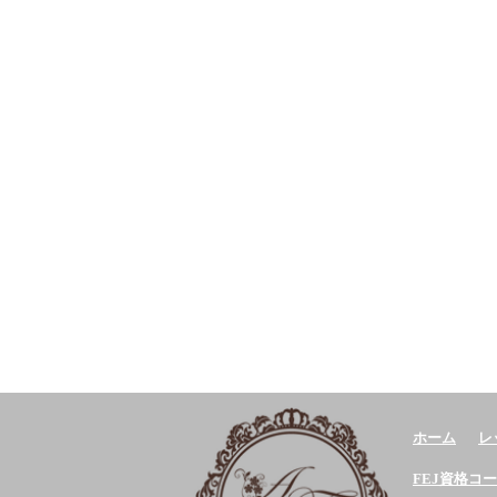
ホーム
レ
FEJ資格コ