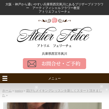
大阪・神戸から通いやすい兵庫県西宮夙川にある
プリザーブドフラワ
ー アーティフィシャルフラワー教室
アトリエフェリーチェ
兵庫県西宮市夙川
メニュー
ホーム
»
topics
»
花びらメイキングレッスンを新しくスタート頂きまし
た
»