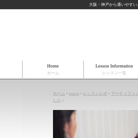
大阪・神戸から通いやすい
Home
Lesson Information
ホーム
レッスン一覧
ホーム
»
topics
»
レッスンレポ
»
アーティフィ
した
»