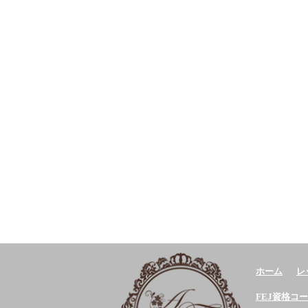
ホーム
レ
FEJ資格コ