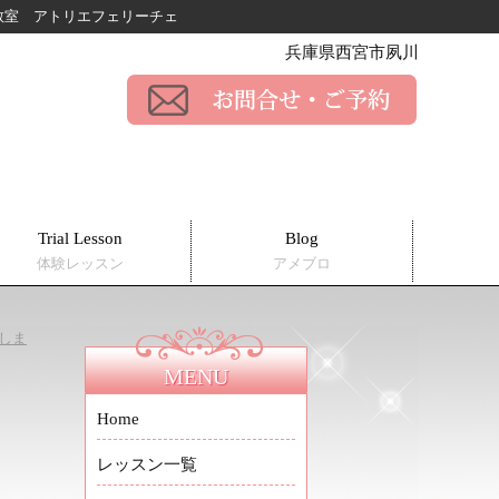
ー教室
アトリエフェリーチェ
兵庫県西宮市夙川
Trial Lesson
Blog
体験レッスン
アメブロ
しま
MENU
Home
レッスン一覧