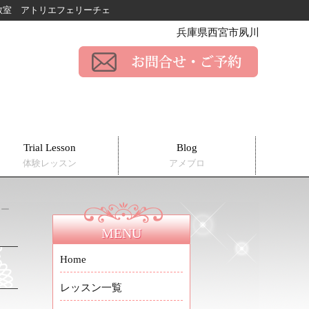
ー教室
アトリエフェリーチェ
兵庫県西宮市夙川
Trial Lesson
Blog
体験レッスン
アメブロ
ワー
MENU
Home
レッスン一覧