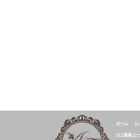
ホーム
レ
FEJ資格コ