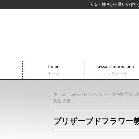
大阪・神戸から通いやすい
Home
Lesson Information
ホーム
レッスン一覧
ホーム
»
topics
»
レッスンレポ
»
資格取得後に
教室 大阪
プリザーブドフラワー教