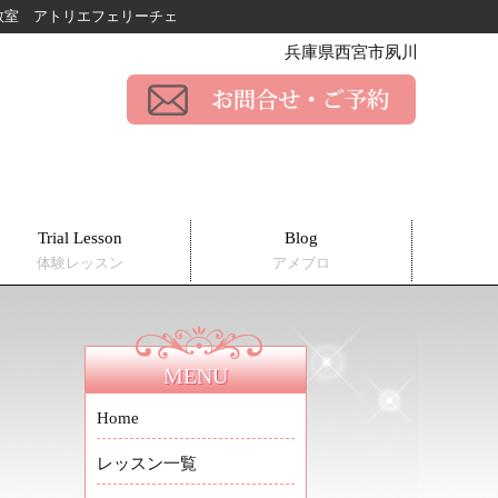
ー教室
アトリエフェリーチェ
兵庫県西宮市夙川
Trial Lesson
Blog
体験レッスン
アメブロ
MENU
Home
レッスン一覧