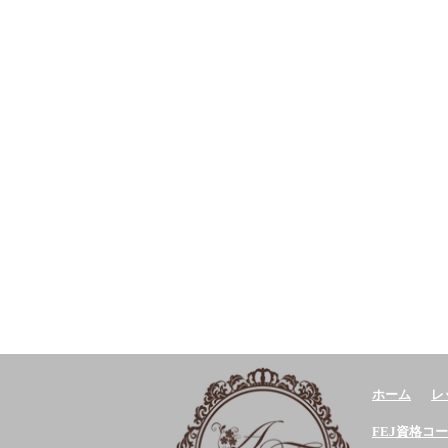
ホーム
レ
FEJ資格コ