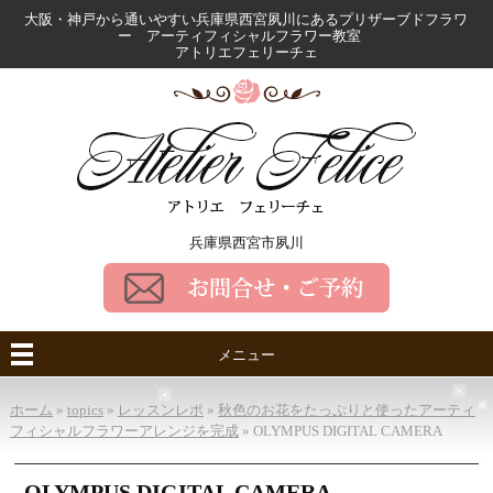
大阪・神戸から通いやすい兵庫県西宮夙川にある
プリザーブドフラワ
ー アーティフィシャルフラワー教室
アトリエフェリーチェ
兵庫県西宮市夙川
メニュー
ホーム
»
topics
»
レッスンレポ
»
秋色のお花をたっぷりと使ったアーティ
フィシャルフラワーアレンジを完成
»
OLYMPUS DIGITAL CAMERA
OLYMPUS DIGITAL CAMERA