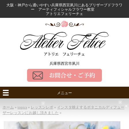
大阪・神戸から通いやすい兵庫県西宮夙川にある
プリザーブドフラワ
ー アーティフィシャルフラワー教室
アトリエフェリーチェ
兵庫県西宮市夙川
メニュー
ホーム
»
topics
»
レッスンレポ
»
インスタ映えするボタニカルディフュー
ザーレッスンにお越し頂きました
»