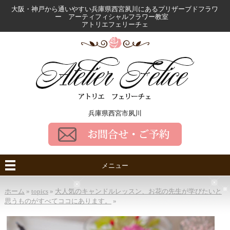
大阪・神戸から通いやすい兵庫県西宮夙川にある
プリザーブドフラワ
ー アーティフィシャルフラワー教室
アトリエフェリーチェ
兵庫県西宮市夙川
メニュー
ホーム
»
topics
»
大人気のキャンドルレッスン、お花の先生が学びたいと
思うものがすべてココにあります。
»